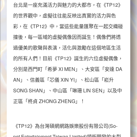
音樂創作
台北是一座充滿活力與魅力的大都市，在《
TP12
》
的世界觀中，虛擬往往能反映出真實的活力與色
彩，在《
TP12
》中，當這些能量匯聚在一起交織碰
撞後，每一區域的虛擬偶像因而誕生！偶像們將透
活動資訊
過優美的歌聲與表演，活化與激勵在這個地區生活
的所有人們！目前《
TP12
》誕生的六位虛擬偶像，
分別是西門町「希夢 XI MEN」、大安區「安達 DA
AN」、信義區「芯儀 XIN YI」、松山區「崧升
漫畫試閱
SONG SHAN」、中山區「琳珊 LIN SEN」以及中
正區「柊貞 ZHONG ZHENG」！
授權
《
TP12
》為台灣碩網網路娛樂股份有限公司(
So-
IP
net Entertainment Taiwan Limited
)領銜開發的大型