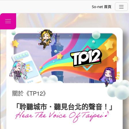
So-net 首頁
TP12
關於
關於《
TP12
》
偶像介紹
「聆聽城市．聽見台北的聲音！」