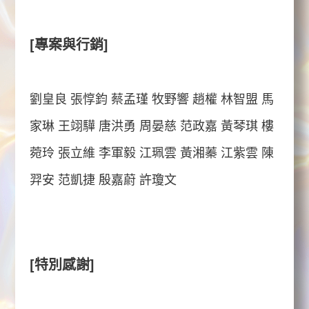
[專案與行銷]
劉皇良 張惇鈞 蔡孟瑾 牧野響 趙權 林智盟 馬
家琳 王翊驊 唐洪勇 周晏慈 范政嘉 黃琴琪 樓
菀玲 張立維 李軍毅 江珮雲 黃湘蓁 江紫雲 陳
羿安 范凱捷 殷嘉蔚 許瓊文
[特別感謝]