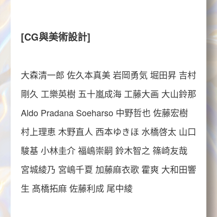
[
CG
與美術設計]
大森清一郎 佐久本真美 岩岡勇気 堀田昇 吉村
剛久 工樂英樹 五十嵐成海 工藤大画 大山鈴那
Aldo Pradana
Soeharso
中野哲也 佐藤宏樹
村上理恵 木野直人 西本ゆきほ 水橋啓太 山口
駿基 小林圭介 福嶋崇嗣 鈴木智之 篠崎友哉
宮城綾乃 宮嶋千夏 加藤麻衣歌 霍爽 大和田響
生 髙橋拓麻 佐藤利成 尾中綾