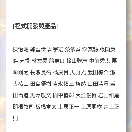
[程式開發與產品]
陳怡璁 郭盈伶 鄭宇宏 蔡依蓁 李其融 張簡英
傑 宋禔 林左昊 翁嘉良 松山聡志 中前秀太 栗
崎颯太 長瀬良祐 橘康貴 天野光 飯田椋介 瀬
古祐二 田島優樹 吉永拓三 権然 山田清貴 岩
田倫道 黒澤敏文 間中優輝 大江俊博 岩田和磨
関根敦司 板橋竜太 土居正一 上原朋樹 井上正
則