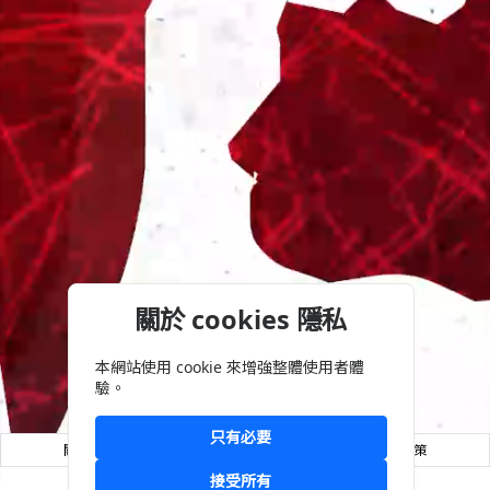
授權
IP
首頁
TP12
回
關於 cookies 隱私
本網站使用 cookie 來增強整體使用者體
驗。
只有必要
關於So-net
合作提案
菁英招募
營業規章
隱私權政策
接受所有