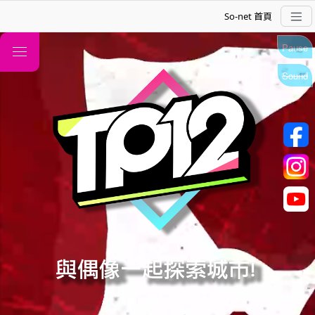
So-net 首頁
Pause
Sound
TP12
關於
偶像介紹
音樂創作
活動資訊
漫畫試閱